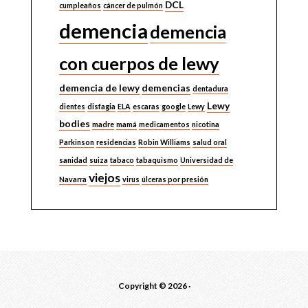
DCL
cumpleaños
cáncer de pulmón
demencia
demencia
con cuerpos de lewy
demencia de lewy
demencias
dentadura
Lewy
dientes
disfagia
ELA
escaras
google
Lewy
bodies
madre
mamá
medicamentos
nicotina
Parkinson
residencias
Robin Williams
salud oral
sanidad
suiza
tabaco
tabaquismo
Universidad de
viejos
Navarra
virus
úlceras por presión
Copyright © 2026 ·