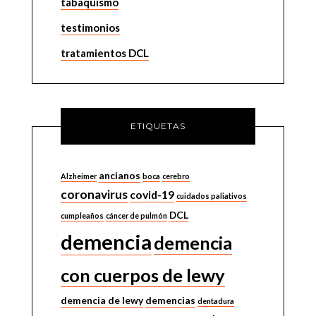
tabaquismo
testimonios
tratamientos DCL
ETIQUETAS
ancianos
Alzheimer
boca
cerebro
coronavirus
covid-19
cuidados paliativos
DCL
cumpleaños
cáncer de pulmón
demencia
demencia
con cuerpos de lewy
demencia de lewy
demencias
dentadura