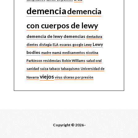
demencia
demencia
con cuerpos de lewy
demencia de lewy
demencias
dentadura
Lewy
dientes
disfagia
ELA
escaras
google
Lewy
bodies
madre
mamá
medicamentos
nicotina
Parkinson
residencias
Robin Williams
salud oral
sanidad
suiza
tabaco
tabaquismo
Universidad de
viejos
Navarra
virus
úlceras por presión
Copyright © 2026 ·