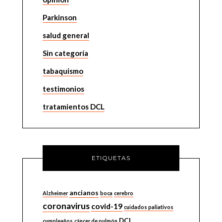
Parkinson
salud general
Sin categoría
tabaquismo
testimonios
tratamientos DCL
ETIQUETAS
ancianos
Alzheimer
boca
cerebro
coronavirus
covid-19
cuidados paliativos
DCL
cumpleaños
cáncer de pulmón