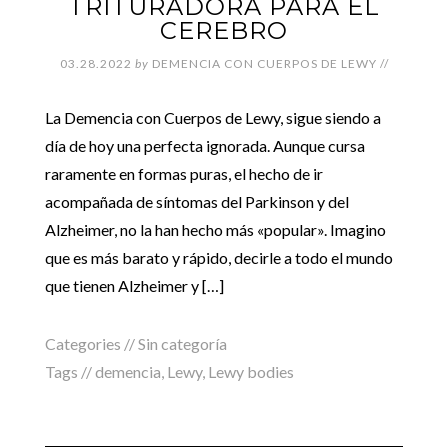
TRITURADORA PARA EL
CEREBRO
03.28.2022
by
DEMENCIA CON CUERPOS DE LEWY
//
La Demencia con Cuerpos de Lewy, sigue siendo a
día de hoy una perfecta ignorada. Aunque cursa
raramente en formas puras, el hecho de ir
acompañada de síntomas del Parkinson y del
Alzheimer, no la han hecho más «popular». Imagino
que es más barato y rápido, decirle a todo el mundo
que tienen Alzheimer y […]
Categories //
Sin categoría
Tags //
demencia
,
Lewy
,
Lewy bodies