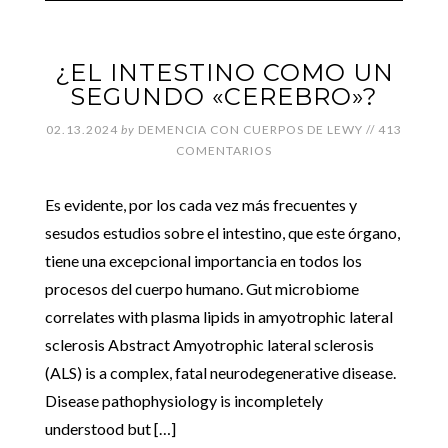
¿EL INTESTINO COMO UN
SEGUNDO «CEREBRO»?
02.13.2024
by
DEMENCIA CON CUERPOS DE LEWY
//
413
COMENTARIOS
Es evidente, por los cada vez más frecuentes y
sesudos estudios sobre el intestino, que este órgano,
tiene una excepcional importancia en todos los
procesos del cuerpo humano. Gut microbiome
correlates with plasma lipids in amyotrophic lateral
sclerosis Abstract Amyotrophic lateral sclerosis
(ALS) is a complex, fatal neurodegenerative disease.
Disease pathophysiology is incompletely
understood but […]