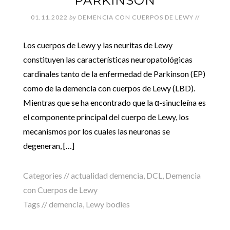
PARKINSON
01.11.2022
by
DEMENCIA CON CUERPOS DE LEWY
//
Los cuerpos de Lewy y las neuritas de Lewy
constituyen las características neuropatológicas
cardinales tanto de la enfermedad de Parkinson (EP)
como de la demencia con cuerpos de Lewy (LBD).
Mientras que se ha encontrado que la α-sinucleína es
el componente principal del cuerpo de Lewy, los
mecanismos por los cuales las neuronas se
degeneran, […]
Categories //
actualidad demencia
,
DCL
,
Demencia
con Cuerpos de Lewy
Tags //
demencia
,
Lewy bodies