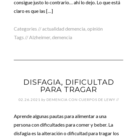
consigue justo lo contrario… ahí lo dejo. Lo que está
claro es que las […]
Categories //
actualidad demencia
,
opinión
Tags //
Alzheimer
,
demencia
DISFAGIA, DIFICULTAD
PARA TRAGAR
02.26.2021
by
DEMENCIA CON CUERPOS DE LEWY
//
Aprende algunas pautas para alimentar a una
persona con dificultades para comer y beber. La
disfagia es la alteración o dificultad para tragar los