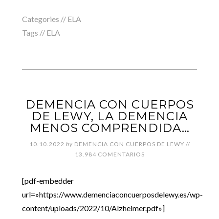
Categories //
ELA
Tags //
ELA
DEMENCIA CON CUERPOS
DE LEWY, LA DEMENCIA
MENOS COMPRENDIDA…
10.10.2022
by
DEMENCIA CON CUERPOS DE LEWY
//
13.984 COMENTARIOS
[pdf-embedder
url=»https://www.demenciaconcuerposdelewy.es/wp-
content/uploads/2022/10/Alzheimer.pdf»]