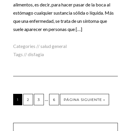
alimentos, es decir, para hacer pasar de la boca al
estómago cualquier sustancia sólida o líquida. Más
que una enfermedad, se trata de un síntoma que
suele aparecer en personas que […]
Categories //
salud general
Tags //
disfagia
…
1
2
3
6
PÁGINA SIGUIENTE »