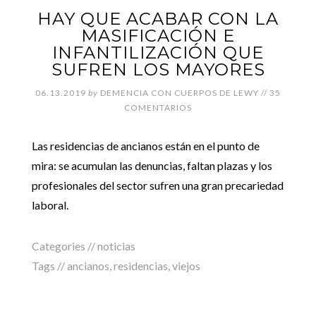
HAY QUE ACABAR CON LA
MASIFICACIÓN E
INFANTILIZACIÓN QUE
SUFREN LOS MAYORES
06.13.2019
by
DEMENCIA CON CUERPOS DE LEWY
//
35
COMENTARIOS
Las residencias de ancianos están en el punto de
mira: se acumulan las denuncias, faltan plazas y los
profesionales del sector sufren una gran precariedad
laboral.
Categories //
noticias
Tags //
ancianos
,
residencias
,
viejos