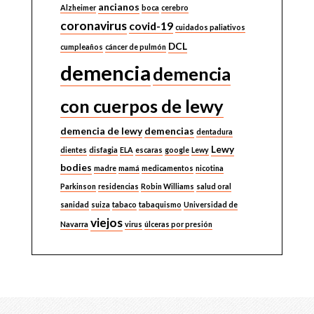
ancianos
Alzheimer
boca
cerebro
coronavirus
covid-19
cuidados paliativos
DCL
cumpleaños
cáncer de pulmón
demencia
demencia
con cuerpos de lewy
demencia de lewy
demencias
dentadura
Lewy
dientes
disfagia
ELA
escaras
google
Lewy
bodies
madre
mamá
medicamentos
nicotina
Parkinson
residencias
Robin Williams
salud oral
sanidad
suiza
tabaco
tabaquismo
Universidad de
viejos
Navarra
virus
úlceras por presión