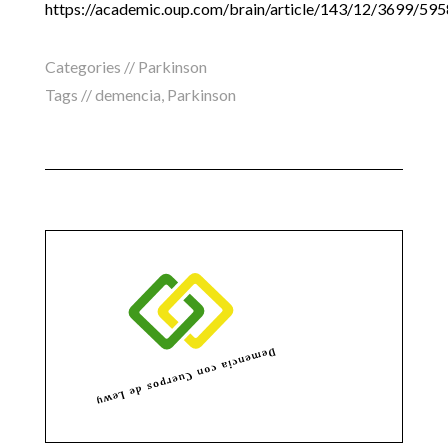
https://academic.oup.com/brain/article/143/12/3699/59
Categories //
Parkinson
Tags //
demencia
,
Parkinson