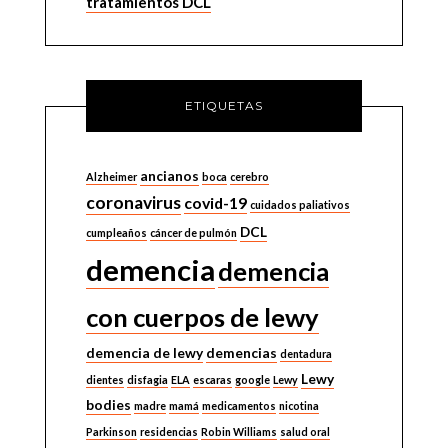
tratamientos DCL
ETIQUETAS
ancianos
Alzheimer
boca
cerebro
coronavirus
covid-19
cuidados paliativos
DCL
cumpleaños
cáncer de pulmón
demencia
demencia
con cuerpos de lewy
demencia de lewy
demencias
dentadura
Lewy
dientes
disfagia
ELA
escaras
google
Lewy
bodies
madre
mamá
medicamentos
nicotina
Parkinson
residencias
Robin Williams
salud oral