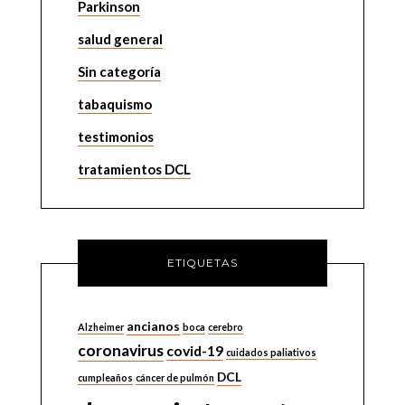
Parkinson
salud general
Sin categoría
tabaquismo
testimonios
tratamientos DCL
ETIQUETAS
ancianos
Alzheimer
boca
cerebro
coronavirus
covid-19
cuidados paliativos
DCL
cumpleaños
cáncer de pulmón