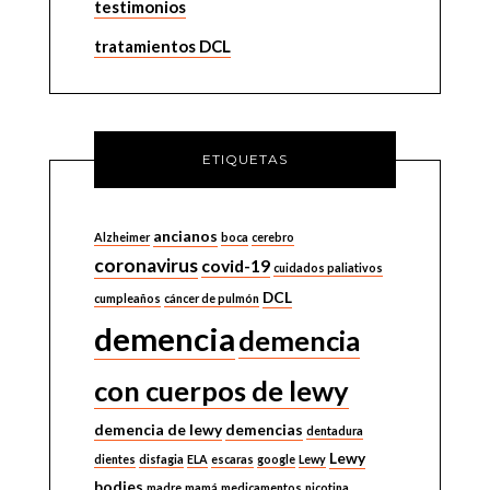
testimonios
tratamientos DCL
ETIQUETAS
ancianos
Alzheimer
boca
cerebro
coronavirus
covid-19
cuidados paliativos
DCL
cumpleaños
cáncer de pulmón
demencia
demencia
con cuerpos de lewy
demencia de lewy
demencias
dentadura
Lewy
dientes
disfagia
ELA
escaras
google
Lewy
bodies
madre
mamá
medicamentos
nicotina