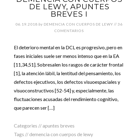
DE LEWY, APUNTES
BREVES I
06.19.2018
by
DEMENCIA CON CUERPOS DE LEWY
//
36
COMENTARIOS
El deterioro mental en la DCL es progresivo, pero en
fases iniciales suele ser menos intenso que en la EA
[11,34,51]. Sobresalen los rasgos de carácter frontal
[1], la atención lábil, la lentitud del pensamiento, los
defectos ejecutivos, los defectos visuoespaciales y
visuoconstructivos [52-54] y, especialmente, las
fluctuaciones acusadas del rendimiento cognitivo,
que parecen ser […]
Categories //
apuntes breves
Tags //
demencia con cuerpos de lewy