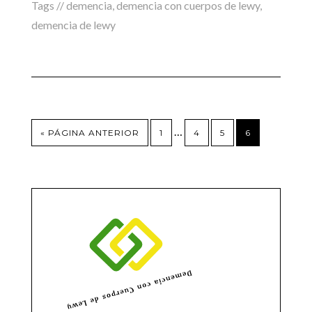
Tags //
demencia
,
demencia con cuerpos de lewy
,
demencia de lewy
…
« PÁGINA ANTERIOR
1
4
5
6