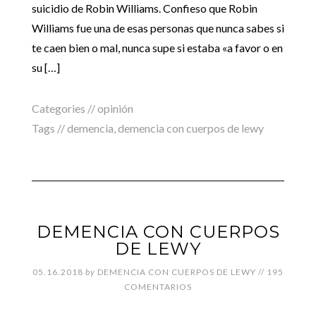
suicidio de Robin Williams. Confieso que Robin
Williams fue una de esas personas que nunca sabes si
te caen bien o mal, nunca supe si estaba «a favor o en
su […]
Categories //
opinión
Tags //
demencia
,
demencia con cuerpos de lewy
DEMENCIA CON CUERPOS
DE LEWY
05.16.2018
by
DEMENCIA CON CUERPOS DE LEWY
//
195
COMENTARIOS